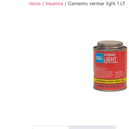
Ir
Inicio
/
Insumos
/ Cemento vermar light 1 LT
al
contenido