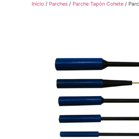
Ir
Inicio
/
Parches
/
Parche Tapón Cohete
/ Parc
al
contenido