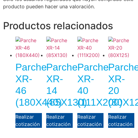
producto pueden hacer una valoración.
Productos relacionados
Parche
Parche
Parche
Parch
XR-
XR-
XR-
XR-
46
14
40
20
(180X440)
(85X130)
(111X200)
(80X1
Realizar
Realizar
Realizar
Realizar
cotización
cotización
cotización
cotización